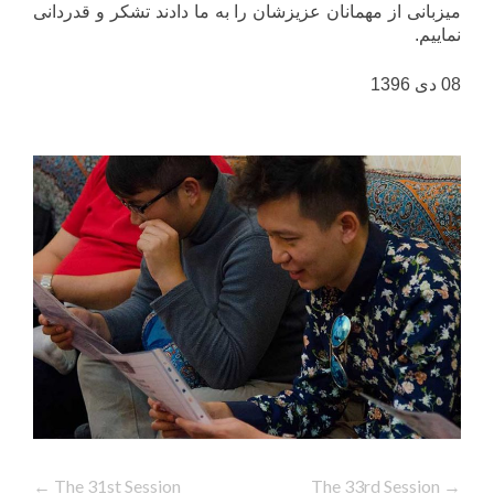
میزبانی از مهمانان عزیزشان را به ما دادند تشکر و قدردانی
نماییم.
08 دی 1396
Post
←
The 31st Session
The 33rd Session
→