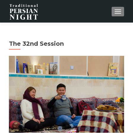
MENU
The 32nd Session