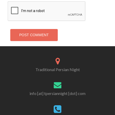
Traditional Persian Night
info [at] tpersiannight [dot] com