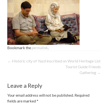
Bookmark the
permalink
.
Post
←
Historic city of Yazd inscribed on World Heritage List
Tourist Guide Friends
navigation
Gathering
→
Leave a Reply
Your email address will not be published.
Required
fields are marked
*