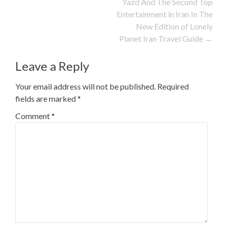
Yazd And The Second Top
Entertainment in Iran In The
New Edition of Lonely
Planet Iran Travel Guide
→
Leave a Reply
Your email address will not be published.
Required
fields are marked
*
Comment
*